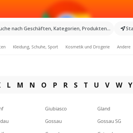
uche nach Geschäften, Kategorien, Produkten...
St
ten
Kleidung, Schuhe, Sport
Kosmetik und Drogerie
Andere
K
L
M
N
O
P
R
S
T
U
V
W
Y
nf
Giubiasco
Gland
ldau
Gossau
Gossau SG