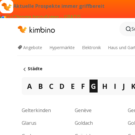
Aktuelle Prospekte immer griffbereit
Zu Chrome hinzufügen – GRATIS
S
Angebote
Hypermärkte
Elektronik
Haus und Gar
Städte
A
B
C
D
E
F
G
H
I
J
Gelterkinden
Genève
Ge
Glarus
Goldach
Go