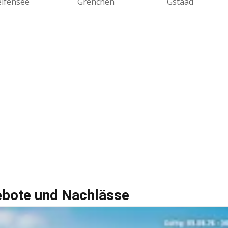
eifensee
Grenchen
Gstaad
ebote und Nachlässe