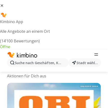
Kimbino App
Alle Angebote an einem Ort
(14’100 Bewertungen)
Öffne
Suche nach Geschäften, Kategorien, Produkten...
Stadt wählen
Aktionen, Rabatte und Angebote
Wir wählen die aktuellsten und beliebtesten
Aktionen für Dich aus