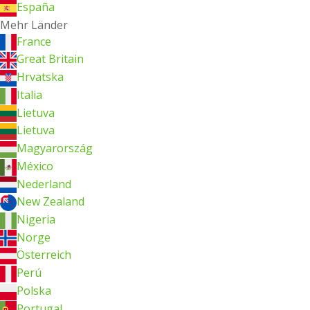
España
Mehr Länder
France
Great Britain
Hrvatska
Italia
Lietuva
Lietuva
Magyarország
México
Nederland
New Zealand
Nigeria
Norge
Österreich
Perú
Polska
Portugal