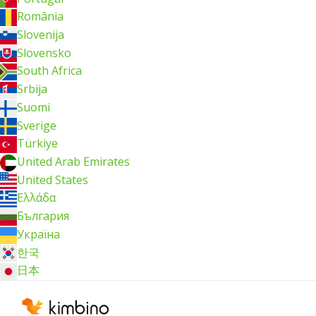
România
Slovenija
Slovensko
South Africa
Srbija
Suomi
Sverige
Türkiye
United Arab Emirates
United States
Ελλάδα
България
Україна
한국
日本