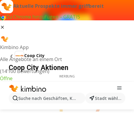
Aktuelle Prospekte immer griffbereit
Zu Chrome hinzufügen – GRATIS
Kimbino App
Coop City
Alle Angebote an einem Ort
Coop City Aktionen
(14’100 Bewertungen)
WERBUNG
Öffne
Suche nach Geschäften, Kategorien, Produkten...
Stadt wählen