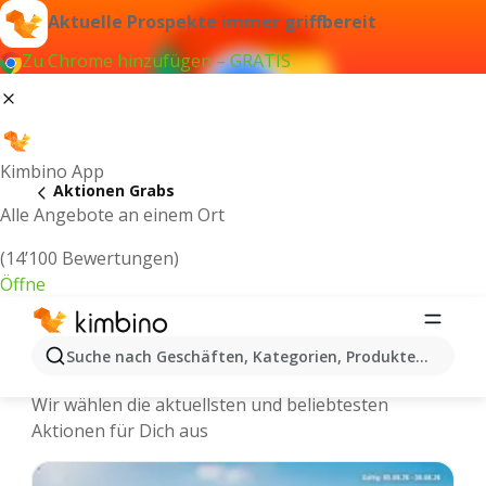
Aktuelle Prospekte immer griffbereit
Zu Chrome hinzufügen – GRATIS
Kimbino App
Aktionen Grabs
Alle Angebote an einem Ort
(14’100 Bewertungen)
Öffne
Kimbino.ch | Grabs Aktionen,
Suche nach Geschäften, Kategorien, Produkten...
Rabatte, Angebote
Wir wählen die aktuellsten und beliebtesten
Aktionen für Dich aus