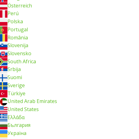
Österreich
Perú
Polska
Portugal
România
Slovenija
Slovensko
South Africa
Srbija
Suomi
Sverige
Türkiye
United Arab Emirates
United States
Ελλάδα
България
Україна