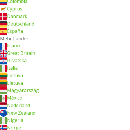
Colombia
Cyprus
Danmark
Deutschland
España
Mehr Länder
France
Great Britain
Hrvatska
Italia
Lietuva
Lietuva
Magyarország
México
Nederland
New Zealand
Nigeria
Norge