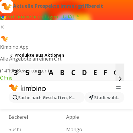
Aktuelle Prospekte immer griffbereit
Zu Chrome hinzufügen – GRATIS
Kimbino App
Produkte aus Aktionen
Alle Angebote an einem Ort
(14’100 Bewertungen)
3
5
9
A
B
C
D
E
F
G
H
Öffne
L
M
N
O
P
Q
R
S
T
U
V
Suche nach Geschäften, Kategorien, Produkten...
Stadt wählen
Bilder
Pizza
Bäckerei
Apple
Sushi
Mango