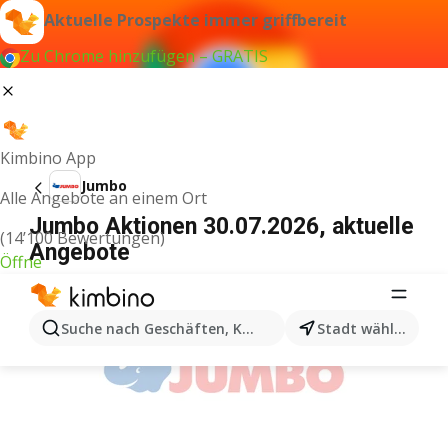
Aktuelle Prospekte immer griffbereit
Zu Chrome hinzufügen – GRATIS
Kimbino App
Jumbo
Alle Angebote an einem Ort
Jumbo Aktionen 30.07.2026, aktuelle
(14’100 Bewertungen)
Angebote
Öffne
WERBUNG
Suche nach Geschäften, Kategorien, Produkten...
Stadt wählen