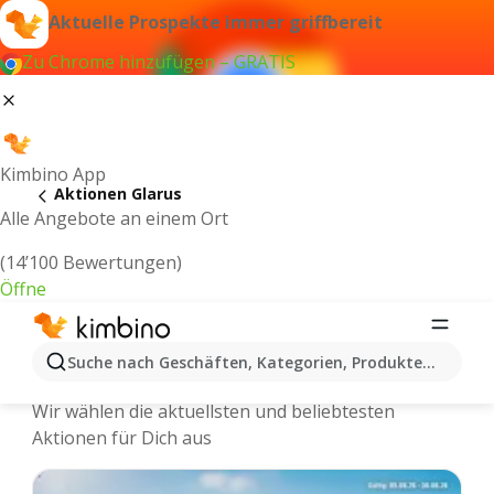
Aktuelle Prospekte immer griffbereit
Zu Chrome hinzufügen – GRATIS
Kimbino App
Aktionen Glarus
Alle Angebote an einem Ort
(14’100 Bewertungen)
Öffne
Kimbino.ch | Glarus Aktionen,
Suche nach Geschäften, Kategorien, Produkten...
Rabatte, Angebote
Wir wählen die aktuellsten und beliebtesten
Aktionen für Dich aus