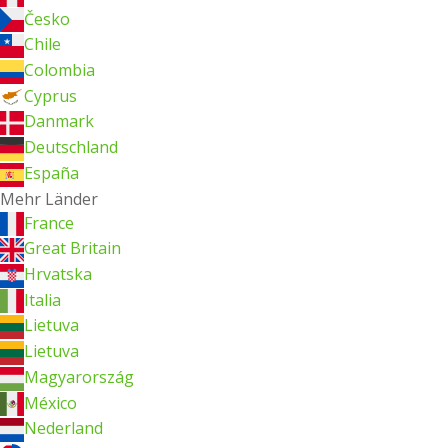
Česko
Chile
Colombia
Cyprus
Danmark
Deutschland
España
Mehr Länder
France
Great Britain
Hrvatska
Italia
Lietuva
Lietuva
Magyarország
México
Nederland