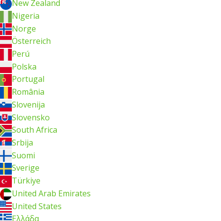
New Zealand
Nigeria
Norge
Österreich
Perú
Polska
Portugal
România
Slovenija
Slovensko
South Africa
Srbija
Suomi
Sverige
Türkiye
United Arab Emirates
United States
Ελλάδα