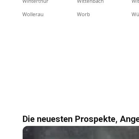
Winterthur
Wittenbach
Wi
Wollerau
Worb
Wü
Die neuesten Prospekte, Ang