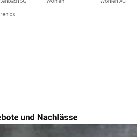
ttenbach SG
Wohlen
Wohlen AG
renlos
ebote und Nachlässe