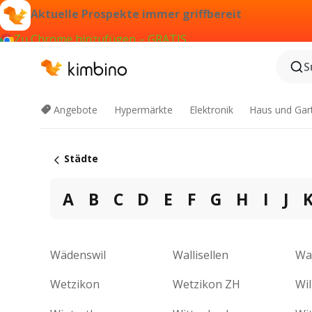
Aktuelle Prospekte immer griffbereit
Zu Chrome hinzufügen – GRATIS
S
Angebote
Hypermärkte
Elektronik
Haus und Gar
Städte
A
B
C
D
E
F
G
H
I
J
Wädenswil
Wallisellen
Wat
Wetzikon
Wetzikon ZH
Wil