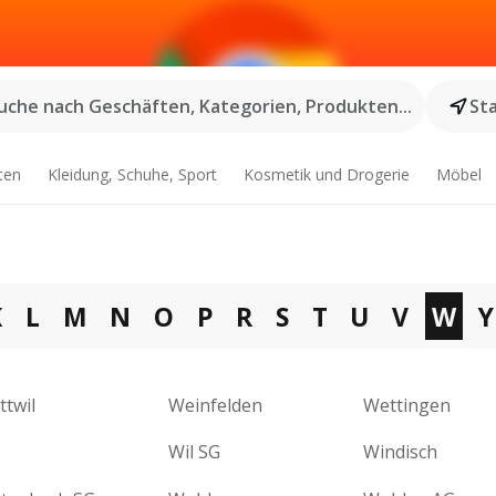
uche nach Geschäften, Kategorien, Produkten...
St
ten
Kleidung, Schuhe, Sport
Kosmetik und Drogerie
Möbel
K
L
M
N
O
P
R
S
T
U
V
W
Y
twil
Weinfelden
Wettingen
Wil SG
Windisch