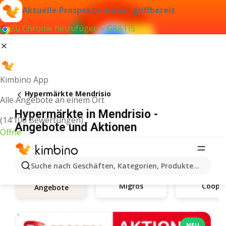
Aktuelle Prospekte immer griffbereit
Zu Chrome hinzufügen – GRATIS
Kimbino App
Hypermärkte Mendrisio
Alle Angebote an einem Ort
Hypermärkte in Mendrisio -
(14’100 Bewertungen)
Angebote und Aktionen
Öffne
Suche nach Geschäften, Kategorien, Produkten...
Migros
Coop
Angebote
NEU