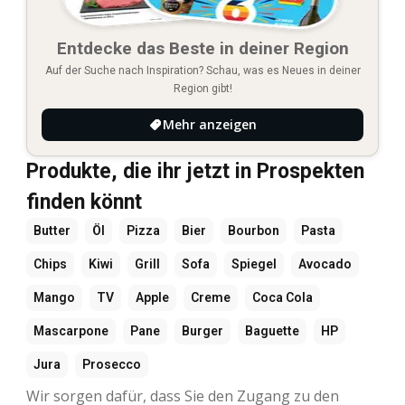
Entdecke das Beste in deiner Region
Auf der Suche nach Inspiration? Schau, was es Neues in deiner
Region gibt!
Mehr anzeigen
Produkte, die ihr jetzt in Prospekten
finden könnt
Butter
Öl
Pizza
Bier
Bourbon
Pasta
Chips
Kiwi
Grill
Sofa
Spiegel
Avocado
Mango
TV
Apple
Creme
Coca Cola
Mascarpone
Pane
Burger
Baguette
HP
Jura
Prosecco
Wir sorgen dafür, dass Sie den Zugang zu den