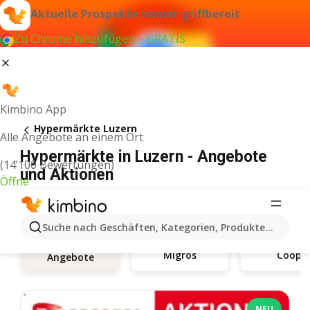
Aktuelle Prospekte immer griffbereit
Zu Chrome hinzufügen – GRATIS
Kimbino App
Hypermärkte Luzern
Alle Angebote an einem Ort
Hypermärkte in Luzern - Angebote
(14’100 Bewertungen)
und Aktionen
Öffne
Suche nach Geschäften, Kategorien, Produkten...
Migros
Coop
Angebote
NEU