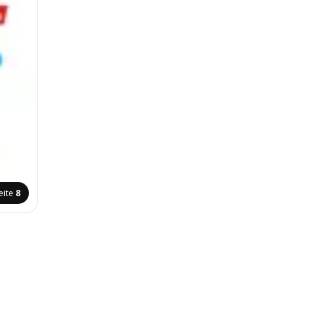
eite
8