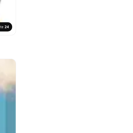
ite
24