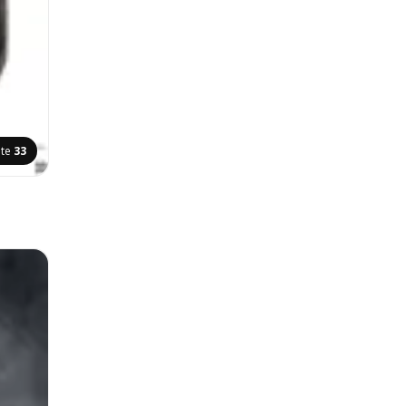
ite
33