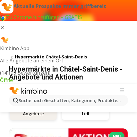
Aktuelle Prospekte immer griffbereit
Zu Chrome hinzufügen – GRATIS
Kimbino App
Hypermärkte Châtel-Saint-Denis
Alle Angebote an einem Ort
Hypermärkte in Châtel-Saint-Denis -
(14’100 Bewertungen)
Angebote und Aktionen
Öffne
Suche nach Geschäften, Kategorien, Produkten...
Lidl
Angebote
NEU