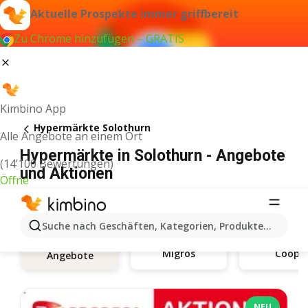
Aktuelle Prospekte immer griffbereit
Zu Chrome hinzufügen – GRATIS
Kimbino App
Hypermärkte Solothurn
Alle Angebote an einem Ort
Hypermärkte in Solothurn - Angebote
(14’100 Bewertungen)
und Aktionen
Öffne
Suche nach Geschäften, Kategorien, Produkten...
Migros
Coop
Angebote
NEU