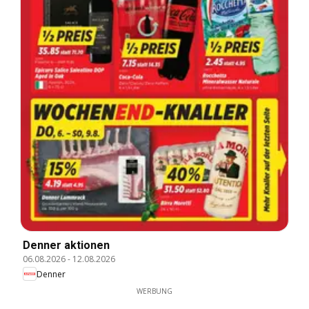
Denner aktionen
06.08.2026
-
12.08.2026
Denner
WERBUNG