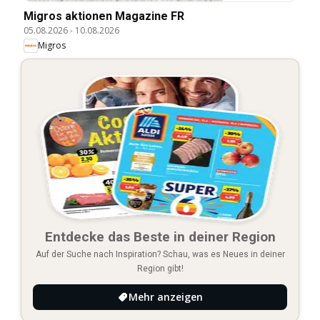
Migros aktionen Magazine FR
05.08.2026
-
10.08.2026
Migros
Entdecke das Beste in deiner Region
Auf der Suche nach Inspiration? Schau, was es Neues in deiner
Region gibt!
Mehr anzeigen