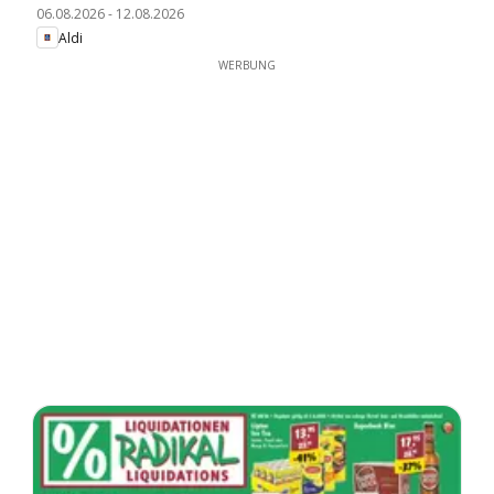
06.08.2026
-
12.08.2026
Aldi
WERBUNG