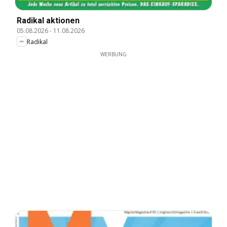
Radikal aktionen
05.08.2026
-
11.08.2026
Radikal
WERBUNG