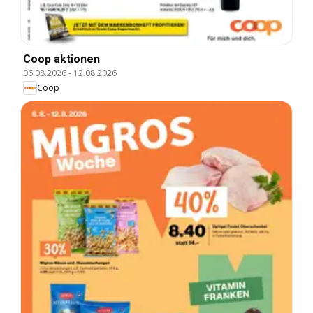
Coop aktionen
06.08.2026
-
12.08.2026
Coop