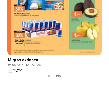
Migros aktionen
06.08.2026
-
12.08.2026
Migros
WERBUNG