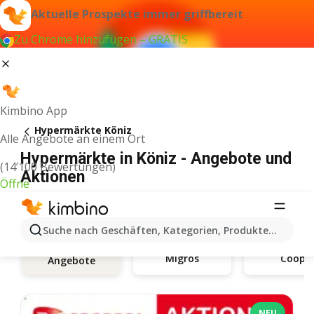
Aktuelle Prospekte immer griffbereit
Zu Chrome hinzufügen – GRATIS
Kimbino App
Hypermärkte Köniz
Alle Angebote an einem Ort
Hypermärkte in Köniz - Angebote und
(14’100 Bewertungen)
Aktionen
Öffne
Suche nach Geschäften, Kategorien, Produkten...
Migros
Coop
Angebote
NEU