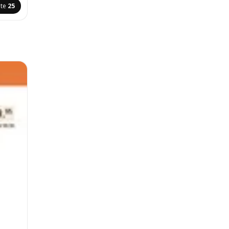
ite
25