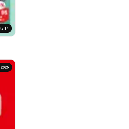
ite
14
 2026