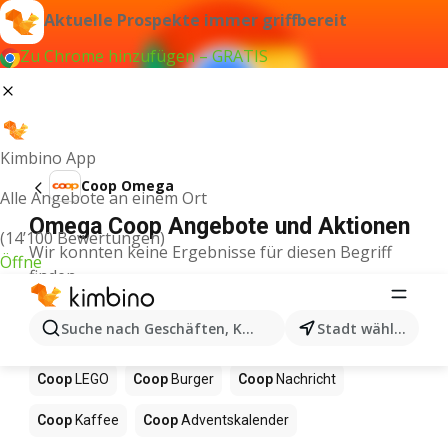
Aktuelle Prospekte immer griffbereit
Zu Chrome hinzufügen – GRATIS
Kimbino App
Coop Omega
Alle Angebote an einem Ort
Omega Coop Angebote und Aktionen
(14’100 Bewertungen)
Wir konnten keine Ergebnisse für diesen Begriff
Öffne
finden.
Andere Produkte in Geschäften Coop
Suche nach Geschäften, Kategorien, Produkten...
Stadt wählen
Coop
Pizza
Coop
Sushi
Coop
Mango
Coop
LEGO
Coop
Burger
Coop
Nachricht
Coop
Kaffee
Coop
Adventskalender