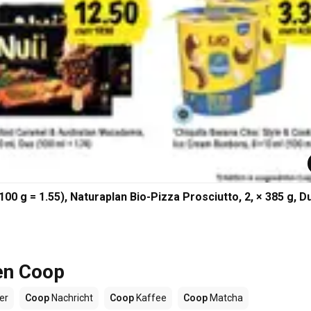
100 g = 1.55), Naturaplan Bio-Pizza Prosciutto, 2, × 385 g, D
en Coop
er
Coop
Nachricht
Coop
Kaffee
Coop
Matcha