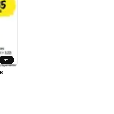
Seite
8
uo