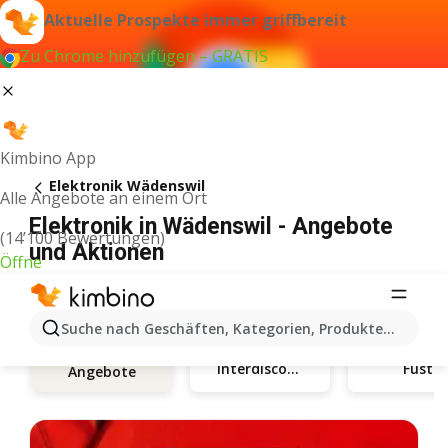
Aktuelle Prospekte immer griffbereit
Zu Chrome hinzufügen – GRATIS
Kimbino App
Elektronik Wädenswil
Alle Angebote an einem Ort
Elektronik in Wädenswil - Angebote
(14’100 Bewertungen)
und Aktionen
Öffne
Suche nach Geschäften, Kategorien, Produkten...
Interdiscount
Fust
Angebote