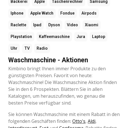
Bäckerei
Apple
Taschenrechner
Samsung
Iphone
Apple Watch
Fondue
Airpods
Raclette
Ipad
Dyson
Video
Xiaomi
Playstation
Kaffeemaschine
Jura
Laptop
Uhr
TV
Radio
Waschmaschine - Aktionen
Kimbino bringt Ihnen immer Produkte zu den
günstigsten Preisen. Favorit von heute:
Waschmaschine! Die Waschmaschine Aktion finden
Sie in den 6 Prospekten. Blättern Sie in allen
Katalogen, um herauszufinden, wo genau die
besten Preise verfügbar sind.
Sie können Waschmaschine mit einem Rabatt in den
folgenden Geschäften finden:
Otto's
,
Aldi
,
Interdiscount
,
Fust
und
Conforama
. Rabatte finden