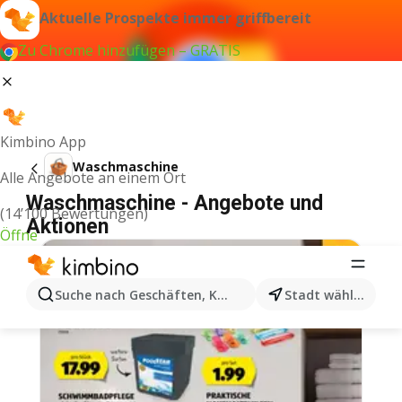
Aktuelle Prospekte immer griffbereit
Zu Chrome hinzufügen – GRATIS
Kimbino App
Waschmaschine
Alle Angebote an einem Ort
Waschmaschine - Angebote und
(14’100 Bewertungen)
Aktionen
Öffne
Suche nach Geschäften, Kategorien, Produkten...
Stadt wählen