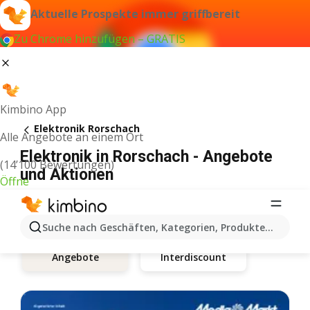
Aktuelle Prospekte immer griffbereit
Zu Chrome hinzufügen – GRATIS
Kimbino App
Elektronik Rorschach
Alle Angebote an einem Ort
Elektronik in Rorschach - Angebote
(14’100 Bewertungen)
und Aktionen
Öffne
Suche nach Geschäften, Kategorien, Produkten...
Interdiscount
Angebote