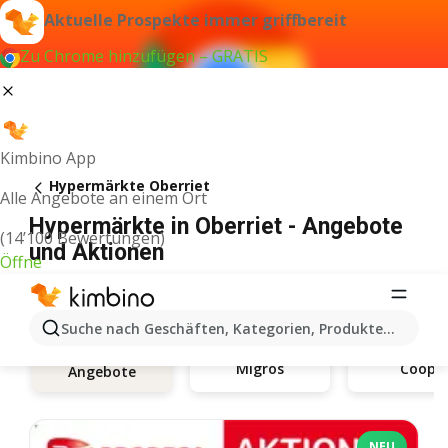
Aktuelle Prospekte immer griffbereit
Zu Chrome hinzufügen – GRATIS
Kimbino App
Hypermärkte Oberriet
Alle Angebote an einem Ort
Hypermärkte in Oberriet - Angebote
(14’100 Bewertungen)
und Aktionen
Öffne
Suche nach Geschäften, Kategorien, Produkten...
Migros
Coop
Angebote
NEU