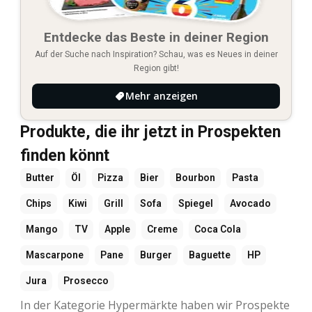
Entdecke das Beste in deiner Region
Auf der Suche nach Inspiration? Schau, was es Neues in deiner
Region gibt!
Mehr anzeigen
Produkte, die ihr jetzt in Prospekten
finden könnt
Butter
Öl
Pizza
Bier
Bourbon
Pasta
Chips
Kiwi
Grill
Sofa
Spiegel
Avocado
Mango
TV
Apple
Creme
Coca Cola
Mascarpone
Pane
Burger
Baguette
HP
Jura
Prosecco
In der Kategorie Hypermärkte haben wir Prospekte