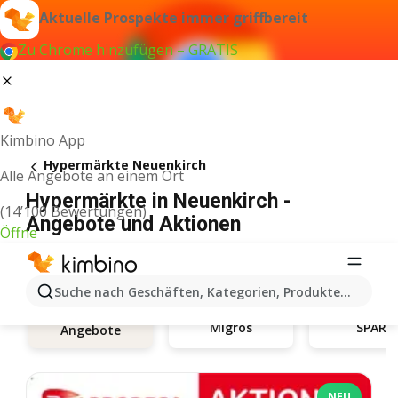
Aktuelle Prospekte immer griffbereit
Zu Chrome hinzufügen – GRATIS
Kimbino App
Hypermärkte Neuenkirch
Alle Angebote an einem Ort
Hypermärkte in Neuenkirch -
(14’100 Bewertungen)
Angebote und Aktionen
Öffne
Suche nach Geschäften, Kategorien, Produkten...
Migros
SPAR
Angebote
NEU