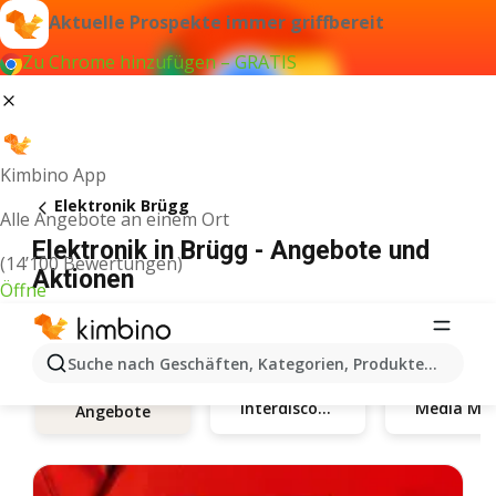
Aktuelle Prospekte immer griffbereit
Zu Chrome hinzufügen – GRATIS
Kimbino App
Elektronik Brügg
Alle Angebote an einem Ort
Elektronik in Brügg - Angebote und
(14’100 Bewertungen)
Aktionen
Öffne
Suche nach Geschäften, Kategorien, Produkten...
Interdiscount
Med
Angebote