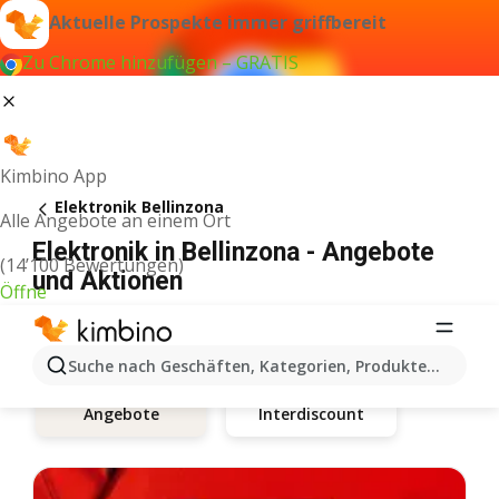
Aktuelle Prospekte immer griffbereit
Zu Chrome hinzufügen – GRATIS
Kimbino App
Elektronik Bellinzona
Alle Angebote an einem Ort
Elektronik in Bellinzona - Angebote
(14’100 Bewertungen)
und Aktionen
Öffne
Suche nach Geschäften, Kategorien, Produkten...
Interdiscount
Angebote