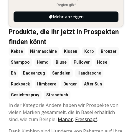
Region gibt!
Mehr anzeigen
Produkte, die ihr jetzt in Prospekten
finden könnt
Kekse
Nähmaschine
Kissen
Korb
Bronzer
Shampoo
Hemd
Bluse
Pullover
Hose
Bh
Badeanzug
Sandalen
Handtasche
Rucksack
Himbeere
Burger
After Sun
Gesichtsspray
Strandtuch
In der Kategorie Andere haben wir Prospekte von
vielen Marken gesammelt, die in Basel erhältlich
sind, wie zum Beispiel
Manor
,
Fressnapf
.
Dank Kimbino sind Hunderte von Rabatten auf Ihre