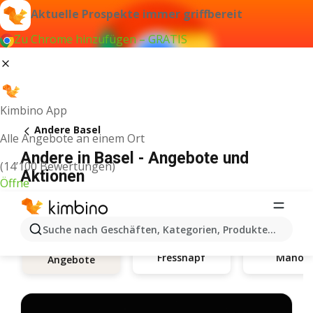
Aktuelle Prospekte immer griffbereit
Zu Chrome hinzufügen – GRATIS
Kimbino App
Andere Basel
Alle Angebote an einem Ort
Andere in Basel - Angebote und
(14’100 Bewertungen)
Aktionen
Öffne
Suche nach Geschäften, Kategorien, Produkten...
Fressnapf
Manor
Angebote