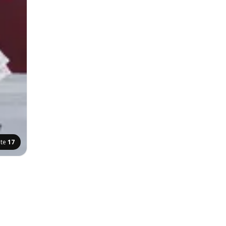
ite
17