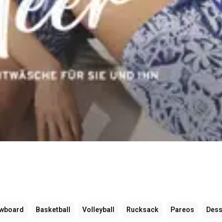
wboard
Basketball
Volleyball
Rucksack
Pareos
Des