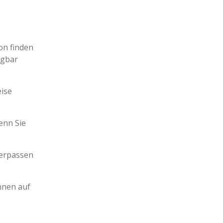
on finden
ügbar
eise
enn Sie
verpassen
nnen auf