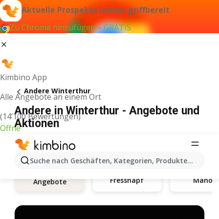
Aktuelle Prospekte immer griffbereit
Zu Chrome hinzufügen – GRATIS
Kimbino App
Andere Winterthur
Alle Angebote an einem Ort
Andere in Winterthur - Angebote und
(14’100 Bewertungen)
Aktionen
Öffne
Suche nach Geschäften, Kategorien, Produkten...
Fressnapf
Manor
Angebote