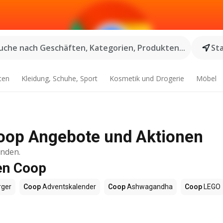
uche nach Geschäften, Kategorien, Produkten...
St
ten
Kleidung, Schuhe, Sport
Kosmetik und Drogerie
Möbel
oop Angebote und Aktionen
inden.
en Coop
ger
Coop
Adventskalender
Coop
Ashwagandha
Coop
LEGO