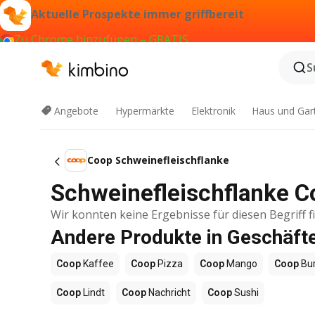
Aktuelle Prospekte immer griffbereit
Zu Chrome hinzufügen – GRATIS
S
Angebote
Hypermärkte
Elektronik
Haus und Gar
Coop Schweinefleischflanke
Schweinefleischflanke C
Wir konnten keine Ergebnisse für diesen Begriff f
Andere Produkte in Geschäft
Coop
Kaffee
Coop
Pizza
Coop
Mango
Coop
Bur
Coop
Lindt
Coop
Nachricht
Coop
Sushi