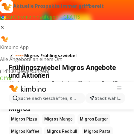
Aktuelle Prospekte immer griffbereit
Zu Chrome hinzufügen – GRATIS
Kimbino App
Migros Frühlingszwiebel
Alle Angebote an einem Ort
Frühlingszwiebel Migros Angebote
(14’100 Bewertungen)
und Aktionen
Öffne
Wir konnten keine Ergebnisse für diesen Begriff
finden.
Andere Produkte in Geschäften
Suche nach Geschäften, Kategorien, Produkten...
Stadt wählen
Migros
Migros
Pizza
Migros
Mango
Migros
Burger
Migros
Kaffee
Migros
Red bull
Migros
Pasta