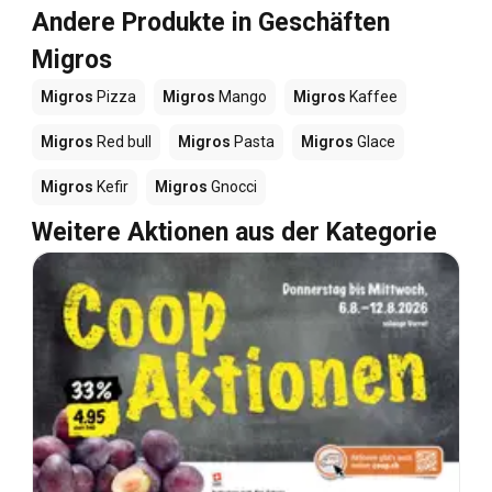
Andere Produkte in Geschäften
Migros
Migros
Pizza
Migros
Mango
Migros
Kaffee
Migros
Red bull
Migros
Pasta
Migros
Glace
Migros
Kefir
Migros
Gnocci
Weitere Aktionen aus der Kategorie