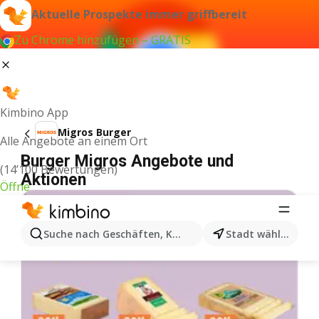
Aktuelle Prospekte immer griffbereit
Zu Chrome hinzufügen – GRATIS
Kimbino App
Migros Burger
Alle Angebote an einem Ort
Burger Migros Angebote und
(14’100 Bewertungen)
Aktionen
Öffne
Suche nach Geschäften, Kategorien, Produkten...
Stadt wählen