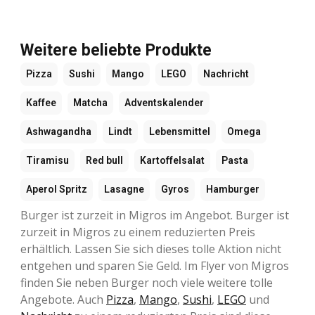
Weitere beliebte Produkte
Pizza
Sushi
Mango
LEGO
Nachricht
Kaffee
Matcha
Adventskalender
Ashwagandha
Lindt
Lebensmittel
Omega
Tiramisu
Red bull
Kartoffelsalat
Pasta
Aperol Spritz
Lasagne
Gyros
Hamburger
Burger ist zurzeit in Migros im Angebot. Burger ist
zurzeit in Migros zu einem reduzierten Preis
erhältlich. Lassen Sie sich dieses tolle Aktion nicht
entgehen und sparen Sie Geld. Im Flyer von Migros
finden Sie neben Burger noch viele weitere tolle
Angebote. Auch
Pizza
,
Mango
,
Sushi
,
LEGO
und