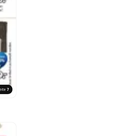
eite
7