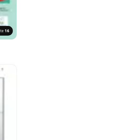
ite
16