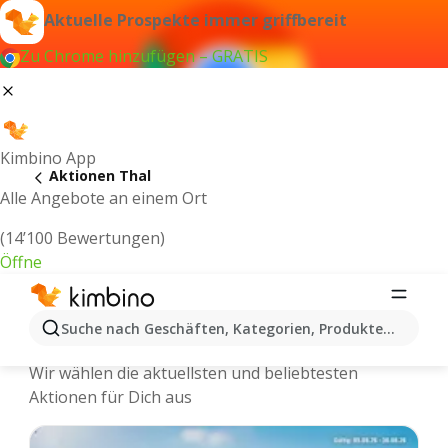
Aktuelle Prospekte immer griffbereit
Zu Chrome hinzufügen – GRATIS
Kimbino App
Aktionen Thal
Alle Angebote an einem Ort
(14’100 Bewertungen)
Öffne
Kimbino.ch | Thal Aktionen, Rabatte,
Suche nach Geschäften, Kategorien, Produkten...
Angebote
Wir wählen die aktuellsten und beliebtesten
Aktionen für Dich aus