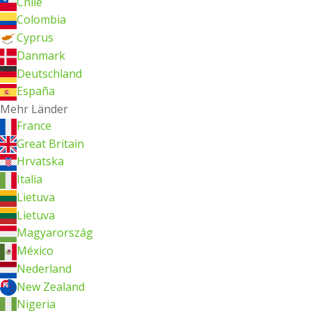
Chile
Colombia
Cyprus
Danmark
Deutschland
España
Mehr Länder
France
Great Britain
Hrvatska
Italia
Lietuva
Lietuva
Magyarország
México
Nederland
New Zealand
Nigeria