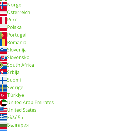
Norge
Österreich
Perú
Polska
Portugal
România
Slovenija
Slovensko
South Africa
Srbija
Suomi
Sverige
Türkiye
United Arab Emirates
United States
Ελλάδα
България