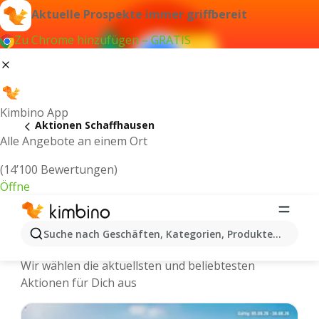
Aktuelle Prospekte immer griffbereit
Zu Chrome hinzufügen – GRATIS
Kimbino App
Aktionen Schaffhausen
Alle Angebote an einem Ort
(14’100 Bewertungen)
Öffne
Kimbino.ch | Schaffhausen Aktionen,
Suche nach Geschäften, Kategorien, Produkten...
Rabatte, Angebote
Wir wählen die aktuellsten und beliebtesten
Aktionen für Dich aus