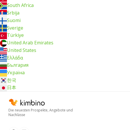
South Africa
Srbija
Suomi
Sverige
Türkiye
United Arab Emirates
United States
Ελλάδα
България
Україна
한국
日本
Die neuesten Prospekte, Angebote und
Nachlässe