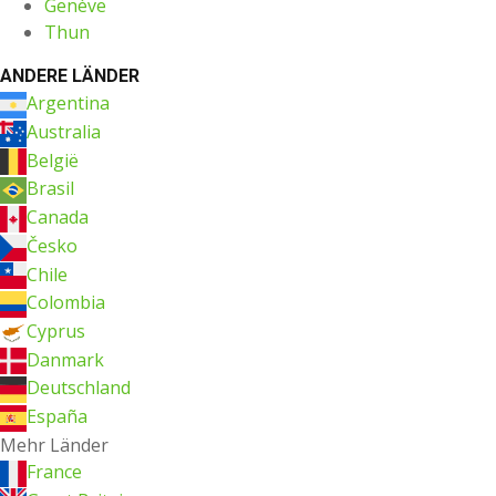
Genève
Thun
ANDERE LÄNDER
Argentina
Australia
België
Brasil
Canada
Česko
Chile
Colombia
Cyprus
Danmark
Deutschland
España
Mehr Länder
France