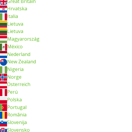
Great Britain
Hrvatska
Italia
Lietuva
Lietuva
Magyarország
México
Nederland
New Zealand
Nigeria
Norge
Österreich
Perú
Polska
Portugal
România
Slovenija
Slovensko