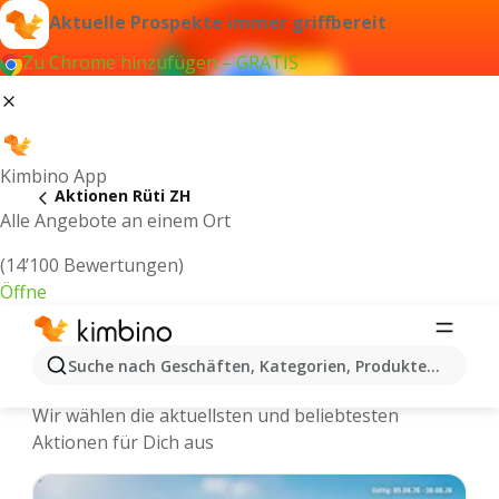
Aktuelle Prospekte immer griffbereit
Zu Chrome hinzufügen – GRATIS
Kimbino App
Aktionen Rüti ZH
Alle Angebote an einem Ort
(14’100 Bewertungen)
Öffne
Kimbino.ch | Rüti ZH Aktionen,
Suche nach Geschäften, Kategorien, Produkten...
Rabatte, Angebote
Wir wählen die aktuellsten und beliebtesten
Aktionen für Dich aus