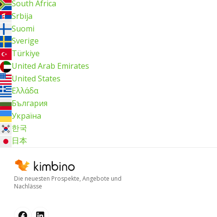
South Africa
Srbija
Suomi
Sverige
Türkiye
United Arab Emirates
United States
Ελλάδα
България
Україна
한국
日本
Die neuesten Prospekte, Angebote und
Nachlässe