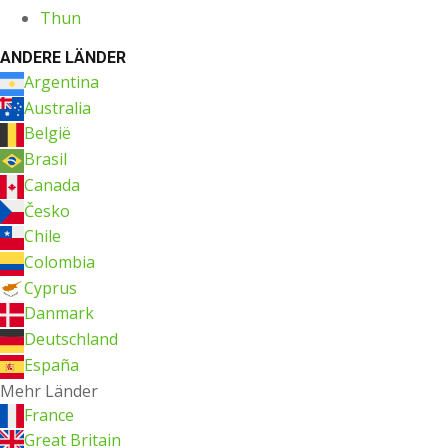
Thun
ANDERE LÄNDER
Argentina
Australia
België
Brasil
Canada
Česko
Chile
Colombia
Cyprus
Danmark
Deutschland
España
Mehr Länder
France
Great Britain