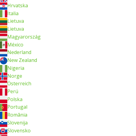
Hrvatska
Italia
Lietuva
Lietuva
Magyarország
México
Nederland
New Zealand
Nigeria
Norge
Österreich
Perú
Polska
Portugal
România
Slovenija
Slovensko