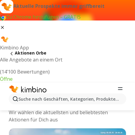
Aktuelle Prospekte immer griffbereit
Zu Chrome hinzufügen – GRATIS
Kimbino App
Aktionen Orbe
Alle Angebote an einem Ort
(14’100 Bewertungen)
Öffne
Kimbino.ch | Orbe Aktionen, Rabatte,
Suche nach Geschäften, Kategorien, Produkten...
Angebote
Wir wählen die aktuellsten und beliebtesten
Aktionen für Dich aus