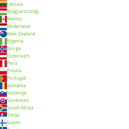
Lietuva
Magyarország
México
Nederland
New Zealand
Nigeria
Norge
Österreich
Perú
Polska
Portugal
România
Slovenija
Slovensko
South Africa
Srbija
Suomi