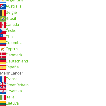
Argentina
Australia
België
Brasil
Canada
Česko
Chile
Colombia
Cyprus
Danmark
Deutschland
España
Mehr Länder
France
Great Britain
Hrvatska
Italia
Lietuva