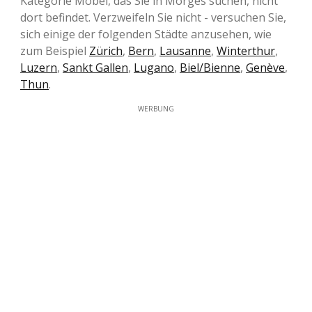
Kategorie Möbel, das Sie in Morges suchen, nicht
dort befindet. Verzweifeln Sie nicht - versuchen Sie,
sich einige der folgenden Städte anzusehen, wie
zum Beispiel
Zürich
,
Bern
,
Lausanne
,
Winterthur
,
Luzern
,
Sankt Gallen
,
Lugano
,
Biel/Bienne
,
Genève
,
Thun
.
WERBUNG