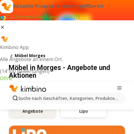
Aktuelle Prospekte immer griffbereit
Zu Chrome hinzufügen – GRATIS
Kimbino App
Möbel Morges
Alle Angebote an einem Ort
Möbel in Morges - Angebote und
(14’100 Bewertungen)
Aktionen
Öffne
Suche nach Geschäften, Kategorien, Produkten...
Lipo
Angebote