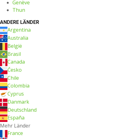
Genève
Thun
ANDERE LÄNDER
Argentina
Australia
België
Brasil
Canada
Česko
Chile
Colombia
Cyprus
Danmark
Deutschland
España
Mehr Länder
France