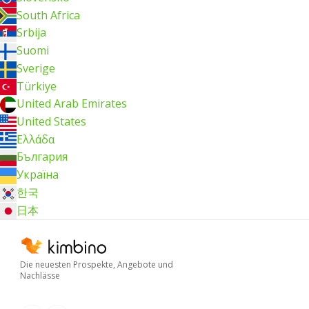
South Africa
Srbija
Suomi
Sverige
Türkiye
United Arab Emirates
United States
Ελλάδα
България
Україна
한국
日本
Die neuesten Prospekte, Angebote und
Nachlässe