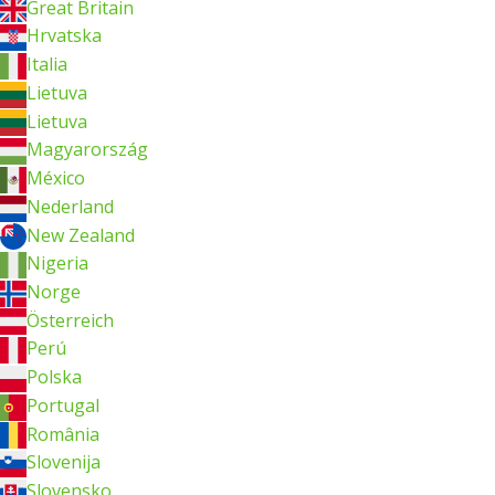
Great Britain
Hrvatska
Italia
Lietuva
Lietuva
Magyarország
México
Nederland
New Zealand
Nigeria
Norge
Österreich
Perú
Polska
Portugal
România
Slovenija
Slovensko