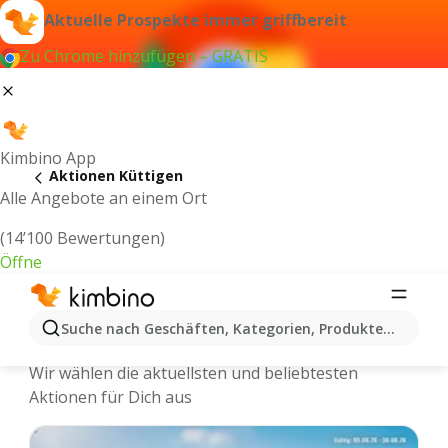
Aktuelle Prospekte immer griffbereit
Zu Chrome hinzufügen – GRATIS
Kimbino App
Aktionen Küttigen
Alle Angebote an einem Ort
(14’100 Bewertungen)
Öffne
Kimbino.ch | Küttigen Aktionen,
Suche nach Geschäften, Kategorien, Produkten...
Rabatte, Angebote
Wir wählen die aktuellsten und beliebtesten
Aktionen für Dich aus