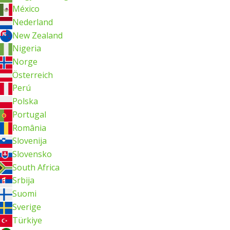
México
Nederland
New Zealand
Nigeria
Norge
Österreich
Perú
Polska
Portugal
România
Slovenija
Slovensko
South Africa
Srbija
Suomi
Sverige
Türkiye