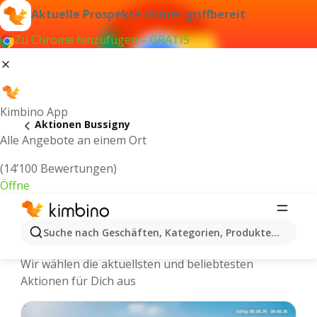
Aktuelle Prospekte immer griffbereit
Zu Chrome hinzufügen – GRATIS
Kimbino App
Aktionen Bussigny
Alle Angebote an einem Ort
(14’100 Bewertungen)
Öffne
Kimbino.ch | Bussigny Aktionen,
Suche nach Geschäften, Kategorien, Produkten...
Rabatte, Angebote
Wir wählen die aktuellsten und beliebtesten
Aktionen für Dich aus