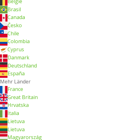
België
Brasil
Canada
Česko
Chile
Colombia
Cyprus
Danmark
Deutschland
España
Mehr Länder
France
Great Britain
Hrvatska
Italia
Lietuva
Lietuva
Magyarország