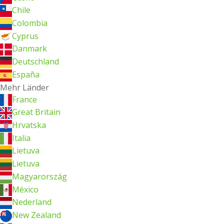
Chile
Colombia
Cyprus
Danmark
Deutschland
España
Mehr Länder
France
Great Britain
Hrvatska
Italia
Lietuva
Lietuva
Magyarország
México
Nederland
New Zealand