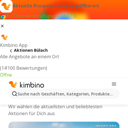
Aktuelle Prospekte immer griffbereit
Zu Chrome hinzufügen – GRATIS
Kimbino App
Aktionen Bülach
Alle Angebote an einem Ort
(14’100 Bewertungen)
Öffne
Kimbino.ch | Bülach Aktionen,
Suche nach Geschäften, Kategorien, Produkten...
Rabatte, Angebote
Wir wählen die aktuellsten und beliebtesten
Aktionen für Dich aus