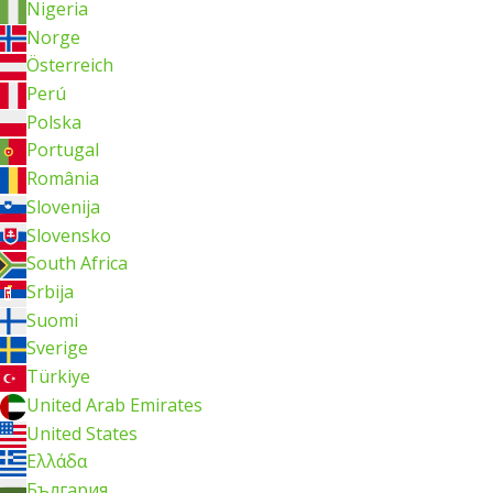
Nigeria
Norge
Österreich
Perú
Polska
Portugal
România
Slovenija
Slovensko
South Africa
Srbija
Suomi
Sverige
Türkiye
United Arab Emirates
United States
Ελλάδα
България