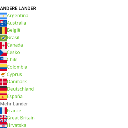
ANDERE LÄNDER
Argentina
Australia
België
Brasil
Canada
Česko
Chile
Colombia
Cyprus
Danmark
Deutschland
España
Mehr Länder
France
Great Britain
Hrvatska