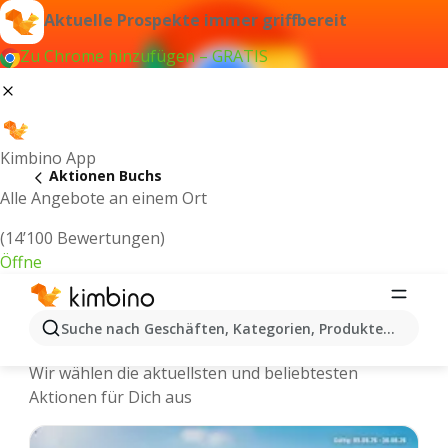
Aktuelle Prospekte immer griffbereit
Zu Chrome hinzufügen – GRATIS
Kimbino App
Aktionen Buchs
Alle Angebote an einem Ort
(14’100 Bewertungen)
Öffne
Kimbino.ch | Buchs Aktionen,
Suche nach Geschäften, Kategorien, Produkten...
Rabatte, Angebote
Wir wählen die aktuellsten und beliebtesten
Aktionen für Dich aus