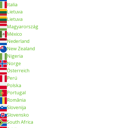
Italia
Lietuva
Lietuva
Magyarország
México
Nederland
New Zealand
Nigeria
Norge
Österreich
Perú
Polska
Portugal
România
Slovenija
Slovensko
South Africa