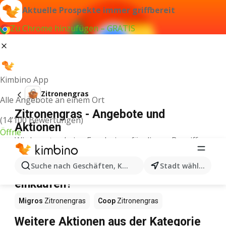
Aktuelle Prospekte immer griffbereit
Zu Chrome hinzufügen – GRATIS
Kimbino App
Zitronengras
Alle Angebote an einem Ort
Zitronengras - Angebote und
(14’100 Bewertungen)
Aktionen
Öffne
Wir konnten keine Ergebnisse für diesen Begriff
finden.
Zitronengras im Angebot – Wo
Suche nach Geschäften, Kategorien, Produkten...
Stadt wählen
einkaufen?
Migros
Zitronengras
Coop
Zitronengras
Weitere Aktionen aus der Kategorie