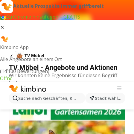
Aktuelle Prospekte immer griffbereit
Zu Chrome hinzufügen – GRATIS
Kimbino App
TV Möbel
Alle Angebote an einem Ort
TV Möbel - Angebote und Aktionen
(14’100 Bewertungen)
Wir konnten keine Ergebnisse für diesen Begriff
Öffne
finden.
Weitere Aktionen aus der Kategorie
Suche nach Geschäften, Kategorien, Produkten...
Stadt wählen