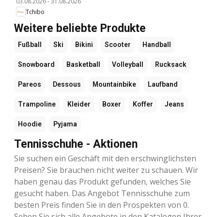
03.08.2026
-
31.08.2026
Tchibo
Weitere beliebte Produkte
Fußball
Ski
Bikini
Scooter
Handball
Snowboard
Basketball
Volleyball
Rucksack
Pareos
Dessous
Mountainbike
Laufband
Trampoline
Kleider
Boxer
Koffer
Jeans
Hoodie
Pyjama
Tennisschuhe - Aktionen
Sie suchen ein Geschäft mit den erschwinglichsten
Preisen? Sie brauchen nicht weiter zu schauen. Wir
haben genau das Produkt gefunden, welches Sie
gesucht haben. Das Angebot Tennisschuhe zum
besten Preis finden Sie in den Prospekten von 0.
Sehen Sie sich alle Angebote in den Katalogen Ihrer