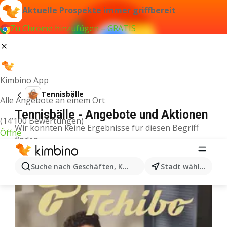
Aktuelle Prospekte immer griffbereit
Zu Chrome hinzufügen – GRATIS
Kimbino App
Tennisbälle
Alle Angebote an einem Ort
Tennisbälle - Angebote und Aktionen
(14’100 Bewertungen)
Wir konnten keine Ergebnisse für diesen Begriff
Öffne
finden.
Weitere Aktionen aus der Kategorie
Suche nach Geschäften, Kategorien, Produkten...
Stadt wählen