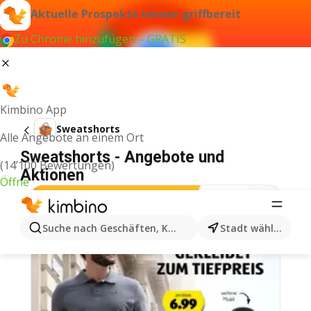
Aktuelle Prospekte immer griffbereit
Zu Chrome hinzufügen – GRATIS
Kimbino App
Sweatshorts
Alle Angebote an einem Ort
Sweatshorts - Angebote und
(14’100 Bewertungen)
Aktionen
Öffne
Suche nach Geschäften, Kategorien, Produkten...
Stadt wählen