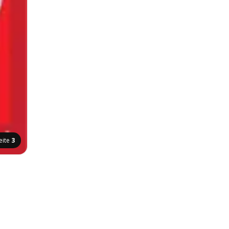
eite
3