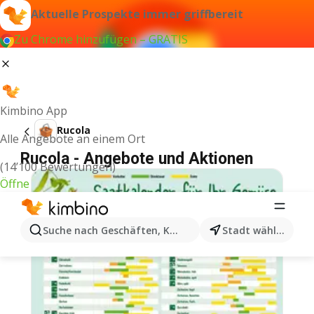
Aktuelle Prospekte immer griffbereit
Zu Chrome hinzufügen – GRATIS
Kimbino App
Rucola
Alle Angebote an einem Ort
Rucola - Angebote und Aktionen
(14’100 Bewertungen)
Öffne
Suche nach Geschäften, Kategorien, Produkten...
Stadt wählen