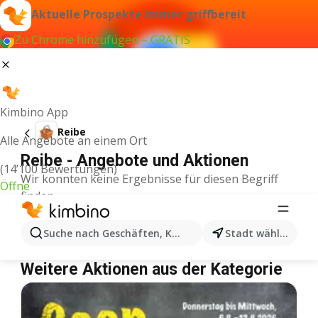
Aktuelle Prospekte immer griffbereit
Zu Chrome hinzufügen – GRATIS
Kimbino App
Reibe
Alle Angebote an einem Ort
Reibe - Angebote und Aktionen
(14’100 Bewertungen)
Wir konnten keine Ergebnisse für diesen Begriff
Öffne
finden.
Reibe im Angebot – Wo einkaufen?
Suche nach Geschäften, Kategorien, Produkten...
Stadt wählen
Denner
Reibe
Coop
Reibe
Weitere Aktionen aus der Kategorie